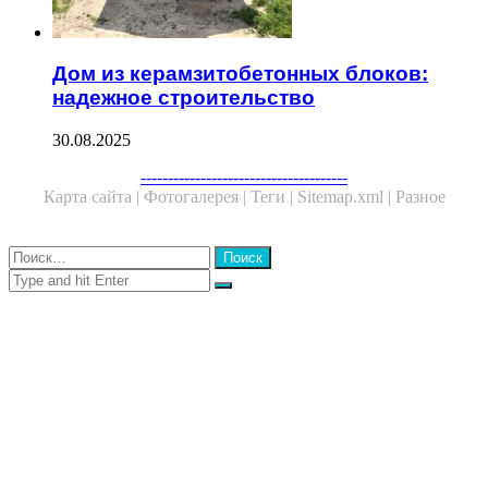
Дом из керамзитобетонных блоков:
надежное строительство
30.08.2025
Facebook
Twitter
WhatsApp
Telegram
--------------------------------------
Карта сайта |
Фотогалерея |
Теги |
Sitemap.xml |
Разное
Close
Найти:
Close
Search
for