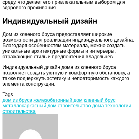
среду, что делает его привлекательным выбором для
здорового проживания.
Индивидуальный дизайн
Дом из клееного бруса предоставляет широкие
возможности для реализации индивидуального дизайна.
Благодаря особенностям материала, можно создать
уникальные архитектурные формы и интерьеры,
отражающие стиль и предпочтения владельцев.
Индивидуальный дизайн дома из клееного бруса
позволяет создать уютную и комфортную обстановку, а
также подчеркнуть эстетику и неповторимость каждого
элемента конструкции.
Tags
дом из бруса
железобетонный дом
клееный брус
металлокаркасный дом
строительство дома
технологии
строительства
Facebook
Twitter
LinkedIn
Tumblr
Pinterest
Reddit
VKontakte
Odnoklassniki
Skype
WhatsApp
Telegram
Viber
Share
Print
via
Email