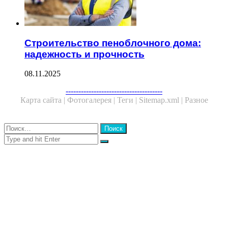
Строительство пеноблочного дома:
надежность и прочность
08.11.2025
Facebook
Twitter
WhatsApp
Telegram
--------------------------------------
Карта сайта |
Фотогалерея |
Теги |
Sitemap.xml |
Разное
Close
Найти:
Close
Search
for