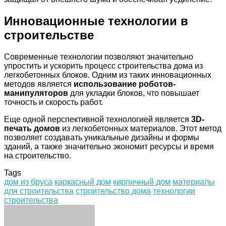
Инновационные технологии в
строительстве
Современные технологии позволяют значительно
упростить и ускорить процесс строительства дома из
легкобетонных блоков. Одним из таких инновационных
методов является
использование роботов-
манипуляторов
для укладки блоков, что повышает
точность и скорость работ.
Еще одной перспективной технологией является
3D-
печать домов
из легкобетонных материалов. Этот метод
позволяет создавать уникальные дизайны и формы
зданий, а также значительно экономит ресурсы и время
на строительство.
Tags
дом из бруса
каркасный дом
кирпичный дом
материалы
для строительства
строительство дома
технологии
строительства
Facebook
Twitter
LinkedIn
Tumblr
Pinterest
Reddit
VKontakte
Odnoklassniki
Skype
WhatsApp
Telegram
Viber
Share
Print
via