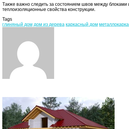
Также важно следить за состоянием швов между блоками и
теплоизоляционные свойства конструкции.
Tags
глиняный дом
дом из дерева
каркасный дом
металлокарк
Facebook
Twitter
LinkedIn
Tumblr
Pinterest
Reddit
VKontakte
Odnoklassniki
Skype
WhatsApp
Telegram
Viber
Share
Print
via
Email
Related Articles