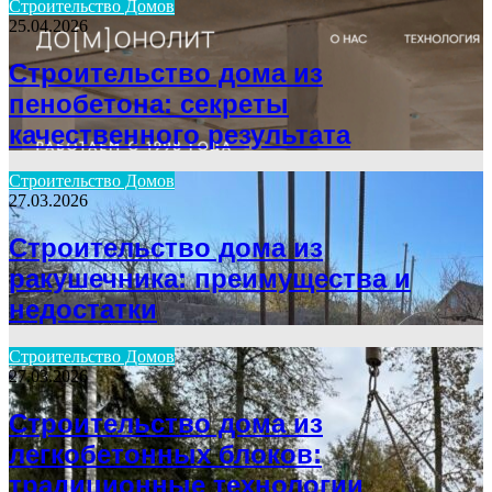
Строительство Домов
25.04.2026
Строительство дома из
пенобетона: секреты
качественного результата
Строительство Домов
27.03.2026
Строительство дома из
ракушечника: преимущества и
недостатки
Строительство Домов
27.03.2026
Строительство дома из
легкобетонных блоков:
традиционные технологии