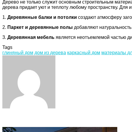
Дерево не только служит основным строительным материа
дерева придает уют и теплоту любому пространству. Для
1.
Деревянные балки и потолки
создают атмосферу заго
2.
Паркет и деревянные полы
добавляют натуральность 
3.
Деревянная мебель
является неотъемлемой частью диз
Tags
глиняный дом
дом из дерева
каркасный дом
материалы дл
Facebook
Twitter
LinkedIn
Tumblr
Pinterest
Reddit
VKontakte
Odnoklassniki
Skype
WhatsApp
Telegram
Viber
Share
Print
via
Email
Related Articles