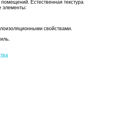
 помещений. Естественная текстура
е элементы:
еплоизоляционными свойствами.
иль.
ства